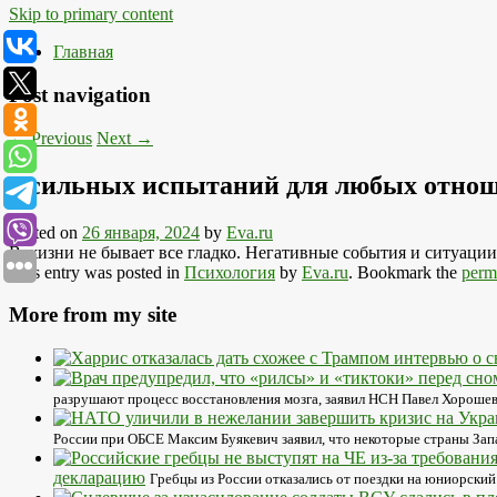
Skip to primary content
Главная
Post navigation
←
Previous
Next
→
5 сильных испытаний для любых отно
Posted on
26 января, 2024
by
Eva.ru
В жизни не бывает все гладко. Негативные события и ситуаци
This entry was posted in
Психология
by
Eva.ru
. Bookmark the
perm
More from my site
разрушают процесс восстановления мозга, заявил НСН Павел Хорошев.
России при ОБСЕ Максим Буякевич заявил, что некоторые страны Запа
декларацию
Гребцы из России отказались от поездки на юниорский