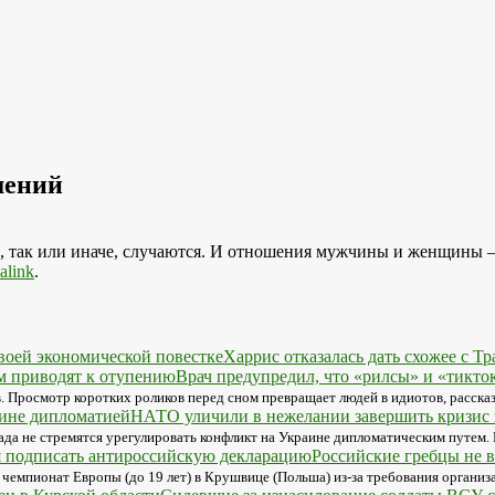
шений
и, так или иначе, случаются. И отношения мужчины и женщины 
alink
.
Харрис отказалась дать схожее с Т
Врач предупредил, что «рилсы» и «тикто
 Просмотр коротких роликов перед сном превращает людей в идиотов, рассказ
НАТО уличили в нежелании завершить кризис 
да не стремятся урегулировать конфликт на Украине дипломатическим путем. 
Российские гребцы не в
 чемпионат Европы (до 19 лет) в Крушвице (Польша) из-за требования органи