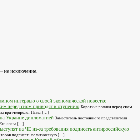
— не исключение.
рампом интервью о своей экономической повестке
ки» перед сном приводят к отупению
Короткие ролики перед сном
ал врач-невролог Павел […]
на Украине дипломатией
Заместитель постоянного представителя
Его слова […]
ыступят на ЧЕ из-за требования подписать антироссийскую
заторов подписать политическую […]