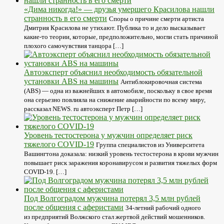
«Дима никогда!» — друзья умершего Красилова нашли
странность в его смерти
Споры о причине смерти артиста
Дмитрия Красилова не утихают. Публика то и дело высказывает
какие-то теории, которые, предположительно, могли стать причиной
плохого самочувствия танцора […]
Автоэксперт объяснил необходимость обязательной
установки ABS на машины
Антиблокировочная система
(ABS) — одна из важнейших в автомобиле, поскольку в свое время
она серьезно повлияла на снижение аварийности по всему миру,
рассказал NEWS. ru автоэксперт Петр […]
Уровень тестостерона у мужчин определяет риск
тяжелого COVID-19
Группа специалистов из Университета
Вашингтона доказала: низкий уровень тестостерона в крови мужчин
повышает риск заражения коронавирусом и развития тяжелых форм
COVID-19. […]
Под Волгоградом мужчина потерял 3,5 млн рублей
после общения с аферистами
34-летний рабочий одного
из предприятий Волжского стал жертвой действий мошенников.