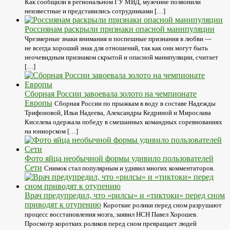
Как сообщили в региональном ГУ МВД, мужчине позвонили
неизвестные и представились сотрудниками […]
Россиянам раскрыли признаки опасной манипуляции
Чрезмерные знаки внимания и поспешные признания в любви —
не всегда хороший знак для отношений, так как они могут быть
неочевидным признаком скрытой и опасной манипуляции, считает
[…]
Сборная России завоевала золото на чемпионате
Европы
Сборная России по прыжкам в воду в составе Надежды
Трифоновой, Ильи Надеева, Александры Кедриной и Мирослава
Киселева одержала победу в смешанных командных соревнованиях
на юниорском […]
Фото яйца необычной формы удивило пользователей
Cети
Снимок стал популярным и удивил многих комментаторов.
Врач предупредил, что «рилсы» и «тиктоки» перед сном
приводят к отупению
Короткие ролики перед сном разрушают
процесс восстановления мозга, заявил НСН Павел Хорошев.
Просмотр коротких роликов перед сном превращает людей