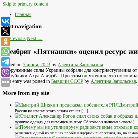
Skip to primary content
Главная
Post navigation
←
Previous
Next
→
Комбриг «Пятнашки» оценил ресурс жи
Posted on
5 июня, 2023
by
Алевтина Запольская
Вооруженные силы Украины собрали для контрнаступления от
республики Ахра Авидзба. При этом он уточнил, что половина
This entry was posted in
Бывший СССР
by
Алевтина Запольская
More from my site
Дмитрий
России по итогам этого сезона станет […]
лучшую одежду для питомцев на зиму. Об этом он написал в своем […
решением одной из главных проблем ядерной энергетики, но, на самом