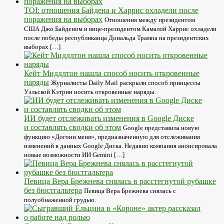
TOI: отношения Байдена и Харрис охладели после
поражения на выборах
Отношения между президентом
США Джо Байденом и вице-президентом Камалой Харрис охладели
после победы республиканца Дональда Трампа на президентских
выборах […]
Кейт Миддлтон нашла способ носить откровенные
наряды
Журналисты Daily Mail раскрыли способ принцессы
Уэльской Кэтрин носить откровенные наряды.
ИИ будет отслеживать изменения в Google Диске
и составлять сводки об этом
Google представила новую
функцию «Догони меня», предназначенную для отслеживания
изменений в данных Google Диска. Недавно компания анонсировала
новые возможности ИИ Gemini […]
Певица Вера Брежнева снялась в расстегнутой рубашке
без бюстгальтера
Певица Вера Брежнева снялась с
полуобнаженной грудью.