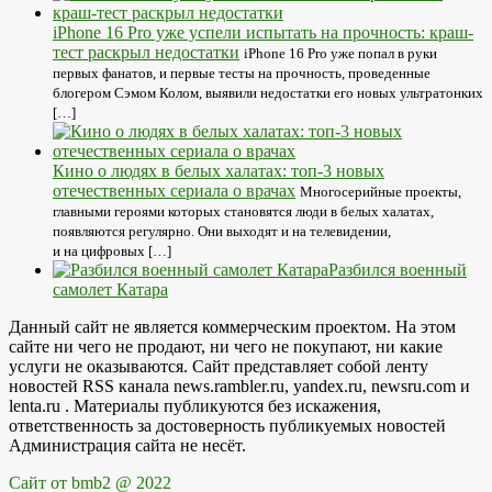
iPhone 16 Pro уже успели испытать на прочность: краш-
тест раскрыл недостатки
iPhone 16 Pro уже попал в руки
первых фанатов, и первые тесты на прочность, проведенные
блогером Сэмом Колом, выявили недостатки его новых ультратонких
[…]
Кино о людях в белых халатах: топ-3 новых
отечественных сериала о врачах
Многосерийные проекты,
главными героями которых становятся люди в белых халатах,
появляются регулярно. Они выходят и на телевидении,
и на цифровых […]
Разбился военный
самолет Катара
Данный сайт не является коммерческим проектом. На этом
сайте ни чего не продают, ни чего не покупают, ни какие
услуги не оказываются. Сайт представляет собой ленту
новостей RSS канала news.rambler.ru, yandex.ru, newsru.com и
lenta.ru . Материалы публикуются без искажения,
ответственность за достоверность публикуемых новостей
Администрация сайта не несёт.
Сайт от bmb2 @ 2022