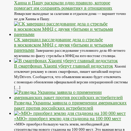
Ханна и Пашу раскрыли одно правило, которое
помогает им сохранять романтику в отношениях
Январские выходные за салатами и отдыхом дома — вариант точно
не для Ханны и Пашу.
СК завершил расследование дела о стрельбе
в московском МФЦ с двумя убитыми и четырьмя
ранеными
Завершено расследование уголовного дела 46-летнего
мужчины по факту стрельбы в МФЦ на юго-востоке столицы.
В смартфонах Xiaomi уберут главный недостаток
Xiaomi
отключит рекламу в своих смартфонах, пишет китайский портал
MyDrivers. Сообщается, что объявления можно будет отключить
с помощью обновления официальной версии операционной системы
[…]
Разведка Украины заявила о применении американских
ракет против российских истребителей
«МЮ» приобрел землю для стадиона на 100 000 мест
«МЮ» приобрел большую часть земли, необходимой для
строительства нового стадиона на 100 000 мест. Это важная веха в