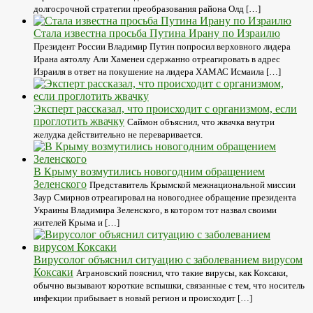
долгосрочной стратегии преобразования района Олд […]
Стала известна просьба Путина Ирану по Израилю
Президент России Владимир Путин попросил верховного лидера
Ирана аятоллу Али Хаменеи сдержанно отреагировать в адрес
Израиля в ответ на покушение на лидера ХАМАС Исмаила […]
Эксперт рассказал, что происходит с организмом, если
проглотить жвачку
Саймон объяснил, что жвачка внутри
желудка действительно не переваривается.
В Крыму возмутились новогодним обращением
Зеленского
Представитель Крымской межнациональной миссии
Заур Смирнов отреагировал на новогоднее обращение президента
Украины Владимира Зеленского, в котором тот назвал своими
жителей Крыма и […]
Вирусолог объяснил ситуацию с заболеванием вирусом
Коксаки
Аграновский пояснил, что такие вирусы, как Коксаки,
обычно вызывают короткие вспышки, связанные с тем, что носитель
инфекции прибывает в новый регион и происходит […]