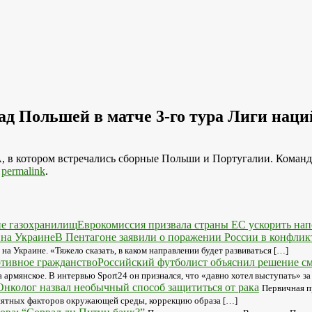
ад Польшей в матче 3-го тура Лиги наци
, в котором встречались сборные Польши и Португалии. Команд
e
permalink
.
Еврокомиссия призвала страны ЕС ускорить на
В Пентагоне заявили о поражении России в конфлик
на Украине. «Тяжело сказать, в каком направлении будет развиваться […]
Российский футболист объяснил решение с
 армянское. В интервью Sport24 он признался, что «давно хотел выступать» з
Онколог назвал необычный способ защититься от рака
Первичная п
риятных факторов окружающей среды, коррекцию образа […]