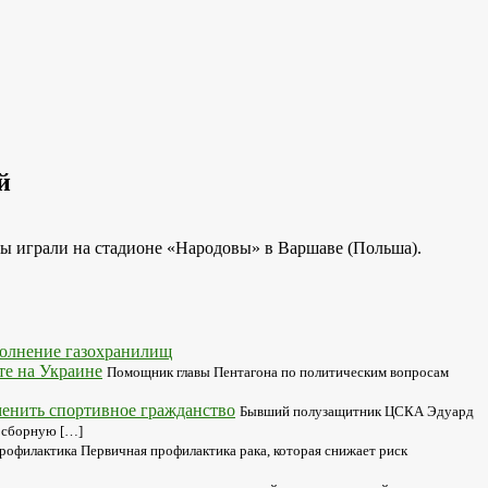
й
ы играли на стадионе «Народовы» в Варшаве (Польша).
полнение газохранилищ
те на Украине
Помощник главы Пентагона по политическим вопросам
менить спортивное гражданство
Бывший полузащитник ЦСКА Эдуард
а сборную […]
рофилактика Первичная профилактика рака, которая снижает риск