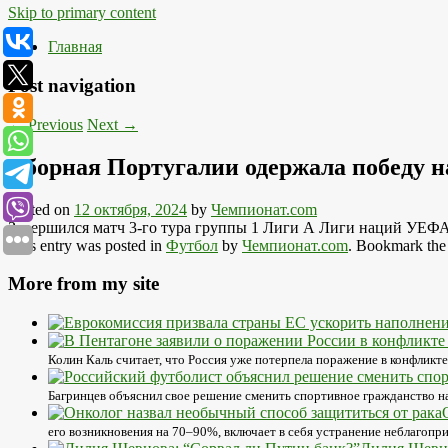
Skip to primary content
Главная
Post navigation
←
Previous
Next
→
Сборная Португалии одержала победу н
Posted on
12 октября, 2024
by
Чемпионат.com
Завершился матч 3-го тура группы 1 Лиги A Лиги наций УЕФА
This entry was posted in
Футбол
by
Чемпионат.com
. Bookmark th
More from my site
Колин Каль считает, что Россия уже потерпела поражение в конфликте 
Багринцев объяснил свое решение сменить спортивное гражданство на
его возникновения на 70–90%, включает в себя устранение неблагоп