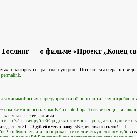
 Гослинг — о фильме «Проект „Конец св
а», в котором сыграл главную роль. По словам актёра, он видел
e
permalink
.
Россиян предупредили об опасности злоупотреблени
В Genshin Impact появится целая лок
 новую локацию с темнокожими […]
Средняя стоимость аренды «однушки» в м
се достигла 31 600 рублей в месяц, пишут «Ведомости» со ссылкой […]
Что будет, если игнорировать гигиеническую чистку зубов
Об