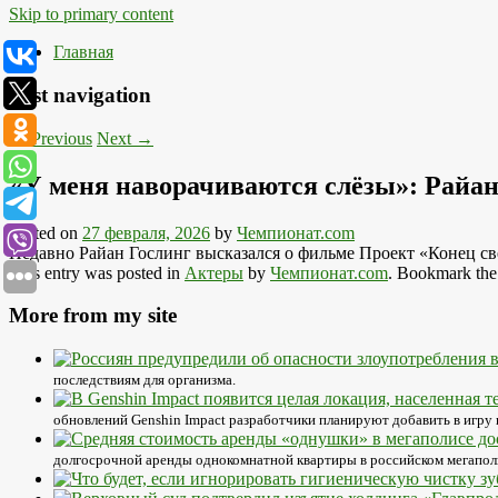
Skip to primary content
Главная
Post navigation
←
Previous
Next
→
«У меня наворачиваются слёзы»: Райан
Posted on
27 февраля, 2026
by
Чемпионат.com
Недавно Райан Гослинг высказался о фильме Проект «Конец свет
This entry was posted in
Актеры
by
Чемпионат.com
. Bookmark th
More from my site
последствиям для организма.
обновлений Genshin Impact разработчики планируют добавить в игру
долгосрочной аренды однокомнатной квартиры в российском мегаполи