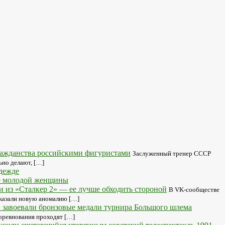
ражданства российскими фигуристами
Заслуженный тренер СССР
ьно делают, […]
дежде
ие молодой женщины
 из «Сталкер 2» — ее лучше обходить стороной
В VK-сообществе
показали новую аномалию […]
н завоевали бронзовые медали турнира Большого шлема
Соревнования проходят […]