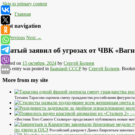
Skip to primary content
Главная
Post navigation
←
Previous
Next
→
Усатый заявил об угрозах от ЧВК «Вагн
Posted on
15 октября, 2024
by
Сергей Болиев
This entry was posted in
Бывший СССР
by
Сергей Болиев
. Bookm
More from my site
Татьяна Тарасова оценила смену гражданства российскими фигуриста
«Вестник Того Самого Сталкера» продолжают публиковать новые материа
по дзюдо в ОАЭ
Российский дзюдоист Данил Лаврентьев завоевал 