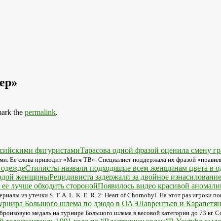
ер»
ark the
permalink
.
Тарасова одной фразой оценила смену г
ми. Ее слова приводит «Матч ТВ». Специалист поддержала их фразой «правил
Стилисты назвали подходящие всем женщинам цвета в о
Рецидивиста задержали за двойное изнасилован
Появилось видео красивой аномалии
лы из утечки S. T. A. L. K. E. R. 2: Heart of Chornobyl. На этот раз игроки 
Лаврентьев и Карапетя
бронзовую медаль на турнире Большого шлема в весовой категории до 73 кг. 