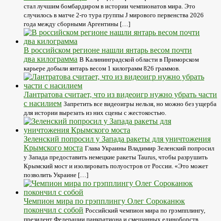
стал лучшим бомбардиром в истории чемпионатов мира. Это
случилось в матче 2-го тура группы J мирового первенства 2026
года между сборными Аргентины […]
В российском регионе нашли янтарь весом почти
два килограмма
В Калининградской области в Приморском
карьере добыли янтарь весом 1 килограмм 826 граммов.
Лантратова считает, что из видеоигр нужно убрать части
с насилием
Запретить все видеоигры нельзя, но можно без ущерба
для истории вырезать из них сцены с жестокостью.
Зеленский попросил у Запада ракеты для уничтожения
Крымского моста
Глава Украины Владимир Зеленский попросил
у Запада предоставить немецкие ракеты Taurus, чтобы разрушить
Крымский мост и изолировать полуостров от России. «Это может
позволить Украине […]
Чемпион мира по грэпплингу Олег Сороканюк
покончил с собой
Российский чемпион мира по грэмпплингу,
президент Федерации панкратиона и смешанных единоборств